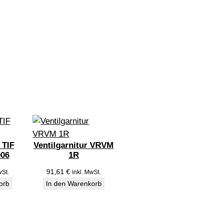
 TIF
Ventilgarnitur VRVM
006
1R
91,61
€
wSt.
inkl. MwSt.
orb
In den Warenkorb