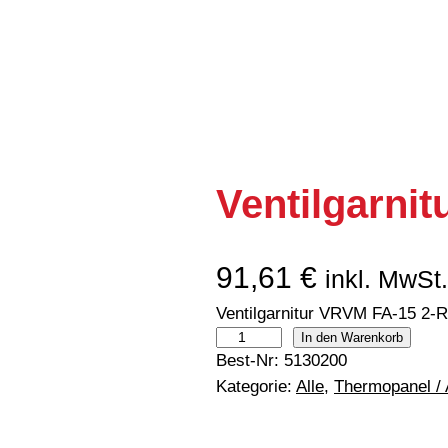
Ventilgarni
91,61
€
inkl. MwSt.
Ventilgarnitur VRVM FA-15 2-R
V
In den Warenkorb
Best-Nr:
5130200
e
Kategorie:
Alle
, 
Thermopanel /
n
t
i