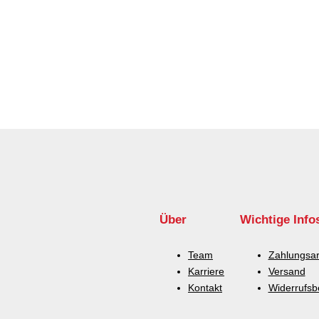
n
g
e
Über
Wichtige Info
Team
Zahlungsar
Karriere
Versand
Kontakt
Widerrufsb