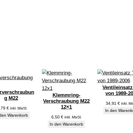
l
g
a
r
n
i
t
u
r
V
R
Ventileinsatz
V
zverschraubun
von 1989-2
Klemmring-
g M22
M
Verschraubung M22
34,91
€
inkl. M
2
12×1
,79
€
inkl. MwSt.
In den Warenk
R
 den Warenkorb
6,50
€
inkl. MwSt.
M
In den Warenkorb
e