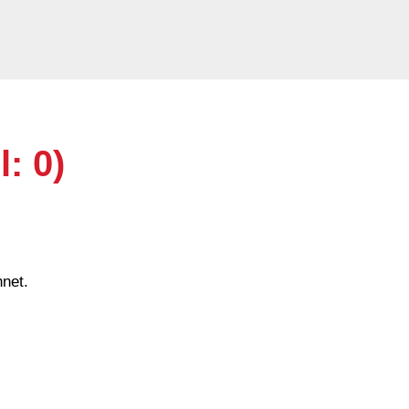
l: 0)
net.