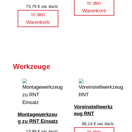
In den
73,79
€
inkl. MwSt.
Warenkorb
In den
Warenkorb
Werkzeuge
Voreinstellwerkz
eug RNT
Montagewerkzeu
g zu RNT Einsatz
96,14
€
inkl. MwSt.
13,99
€
In den
inkl. MwSt.