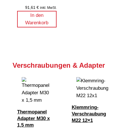
91,61
€
inkl. MwSt.
In den
Warenkorb
Verschraubungen & Adapter
Klemmring-
Thermopanel
Verschraubung
Adapter M30 x
M22 12×1
1,5 mm