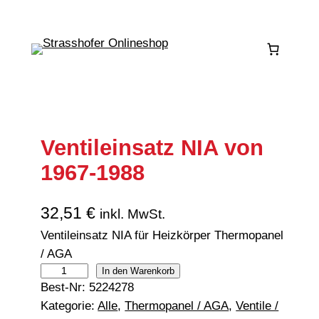
Zum
Inhalt
springen
Ventileinsatz NIA von
1967-1988
32,51
€
inkl. MwSt.
Ventileinsatz NIA für Heizkörper Thermopanel
/ AGA
V
In den Warenkorb
Best-Nr:
5224278
e
Kategorie:
Alle
, 
Thermopanel / AGA
, 
Ventile /
n