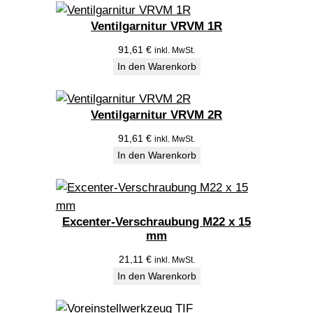
9
6
Ventilgarnitur VRVM 1R
7
91,61
€
inkl. MwSt.
-
In den Warenkorb
1
9
8
Ventilgarnitur VRVM 2R
8
91,61
€
inkl. MwSt.
M
In den Warenkorb
e
n
g
e
Excenter-Verschraubung M22 x 15
mm
21,11
€
inkl. MwSt.
In den Warenkorb