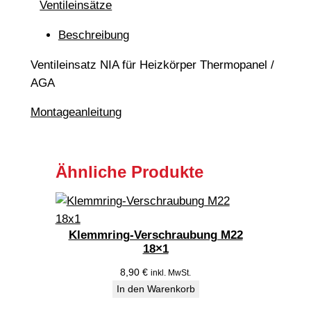
Ventileinsätze
t
i
Beschreibung
l
e
Ventileinsatz NIA für Heizkörper Thermopanel /
i
AGA
n
Montageanleitung
s
a
t
Ähnliche Produkte
z
N
I
A
Klemmring-Verschraubung M22
v
18×1
o
8,90
€
inkl. MwSt.
n
In den Warenkorb
1