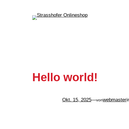
Zum
Inhalt
springen
Hello world!
Okt. 15, 2025
—
webmaster
i
von